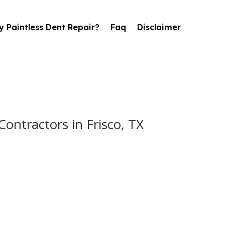
 Paintless Dent Repair?
Faq
Disclaimer
ontractors in Frisco, TX