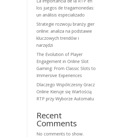
La importancia de la RTP en
los juegos de tragamonedas:
un análisis especializado
Strategie rozwoju branży gier
online: analiza na podstawie
kluczowych trendów i
narzędzi
The Evolution of Player
Engagement in Online Slot
Gaming: From Classic Slots to
Immersive Experiences
Dlaczego Współczesny Gracz
Online Kieruje się Wartością
RTP przy Wyborze Automatu
Recent
Comments
No comments to show.