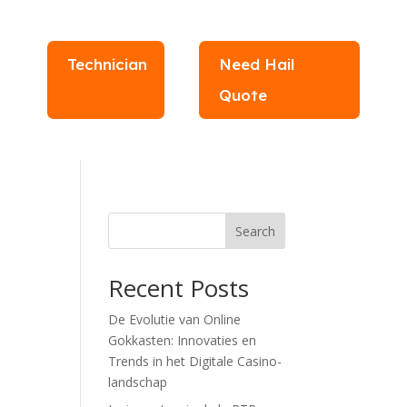
Technician
Need Hail
Quote
Search
Recent Posts
De Evolutie van Online
Gokkasten: Innovaties en
Trends in het Digitale Casino-
landschap